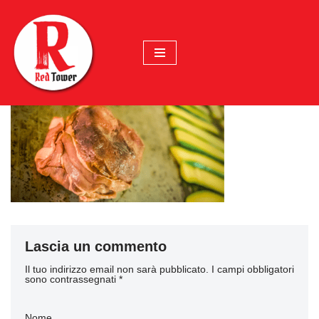
Vai
al
contenuto
Lascia un commento
Il tuo indirizzo email non sarà pubblicato.
I campi obbligatori
sono contrassegnati
*
Nome