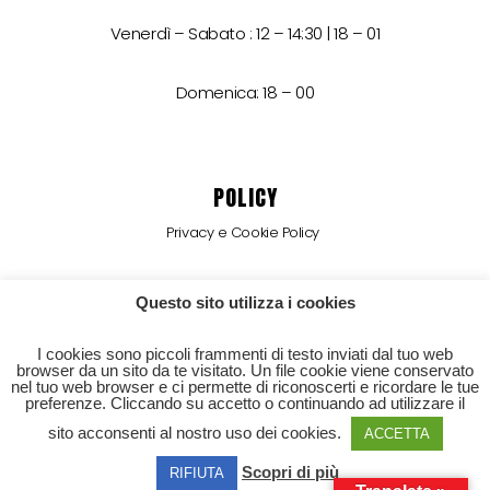
Venerdì – Sabato : 12 – 14:30 | 18 – 01
Domenica: 18 – 00
POLICY
Privacy e Cookie Policy
Termini e Condizioni
Questo sito utilizza i cookies
Erogazioni Pubbliche
I cookies sono piccoli frammenti di testo inviati dal tuo web
browser da un sito da te visitato. Un file cookie viene conservato
nel tuo web browser e ci permette di riconoscerti e ricordare le tue
preferenze. Cliccando su accetto o continuando ad utilizzare il
POWERED BY BEST MENU GROUP
sito acconsenti al nostro uso dei cookies.
ACCETTA
Scopri di più
© 2026 Red Tower s.r.l. | P.iva 01374730289
RIFIUTA