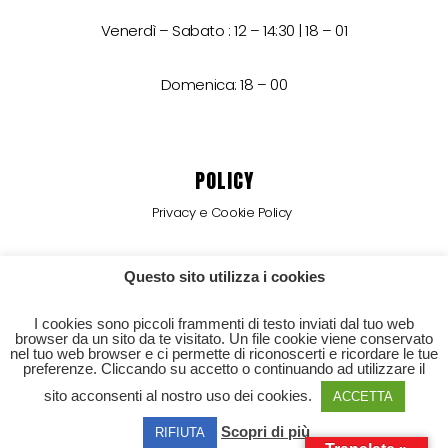
Venerdì – Sabato : 12 – 14:30 | 18 – 01
Domenica: 18 – 00
POLICY
Privacy e Cookie Policy
Termini e Condizioni
Questo sito utilizza i cookies
Erogazioni Pubbliche
I cookies sono piccoli frammenti di testo inviati dal tuo web
browser da un sito da te visitato. Un file cookie viene conservato
nel tuo web browser e ci permette di riconoscerti e ricordare le tue
preferenze. Cliccando su accetto o continuando ad utilizzare il
POWERED BY BEST MENU GROUP
sito acconsenti al nostro uso dei cookies.
ACCETTA
Scopri di più
© 2026 Red Tower s.r.l. | P.iva 01374730289
RIFIUTA