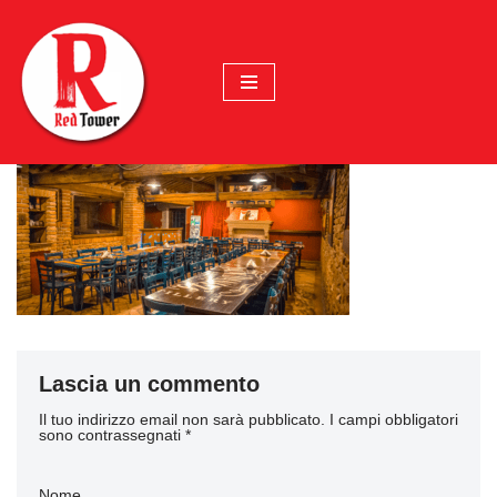
Vai
al
contenuto
Lascia un commento
Il tuo indirizzo email non sarà pubblicato.
I campi obbligatori
sono contrassegnati
*
Nome